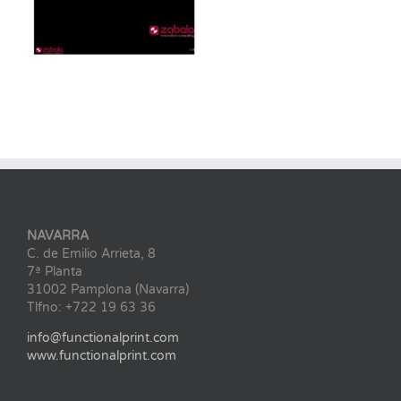
NAVARRA
C. de Emilio Arrieta, 8
7ª Planta
31002 Pamplona (Navarra)
Tlfno: +722 19 63 36
info@functionalprint.com
www.functionalprint.com