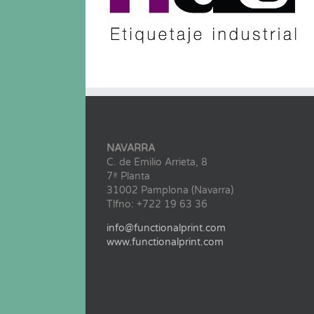
NAVARRA
C. de Emilio Arrieta, 8
7ª Planta
31002 Pamplona (Navarra)
Tlfno: +722 19 63 36
info@functionalprint.com
www.functionalprint.com