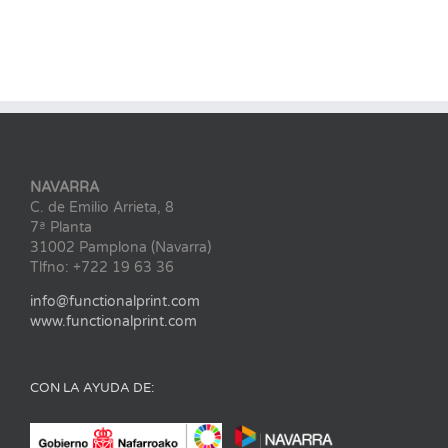
NAVARRA
C. de Emilio Arrieta, 8
7ª Planta
31002 Pamplona (Navarra)
Tlfno: +722 19 63 36
info@functionalprint.com
www.functionalprint.com
CON LA AYUDA DE: