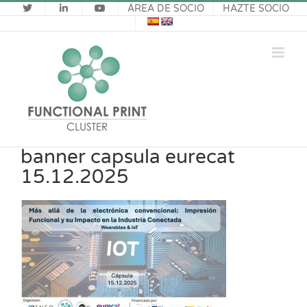
Saltar
ÁREA DE SOCIO
HAZTE SOCIO
al
contenido
banner capsula eurecat
15.12.2025