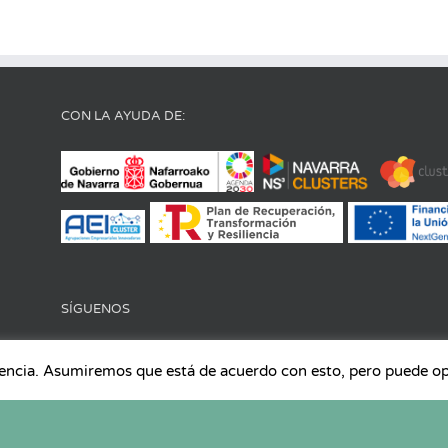
CON LA AYUDA DE:
SÍGUENOS
iencia. Asumiremos que está de acuerdo con esto, pero puede opta
los derechos reservados |
Aviso Legal
|
Política de Protección de datos
|
Polític