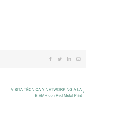
Facebook
Twitter
LinkedIn
Correo
electrónico
VISITA TÉCNICA Y NETWORKING A LA
BIEMH con Red Metal Print