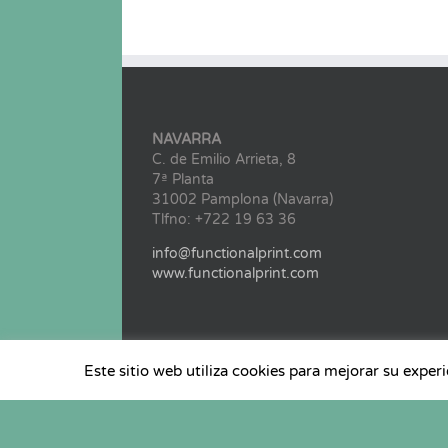
NAVARRA
C. de Emilio Arrieta, 8
7ª Planta
31002 Pamplona (Navarra)
Tlfno: +722 19 63 36
info@functionalprint.com
www.functionalprint.com
Este sitio web utiliza cookies para mejorar su exper
@ Copyright 2022 Clúster Functional Print | Todos 