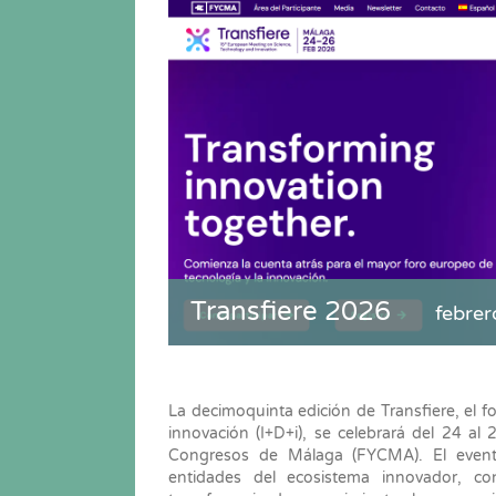
Transfiere 2026
febrer
La decimoquinta edición de Transfiere, el f
innovación (I+D+i), se celebrará del 24 al
Congresos de Málaga (FYCMA). El evento
entidades del ecosistema innovador, c