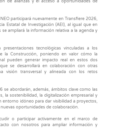
ión de alianzas y el acceso a oportunidades de
 3NEO participará nuevamente en Transfiere 2026,
a Estatal de Investigación (AEI), al igual que en
 se ampliará la información relativa a la agenda y
 presentaciones tecnológicas vinculadas a los
 de la Construcción, poniendo en valor cómo la
onal pueden generar impacto real en estos dos
foque se desarrollará en colaboración con otras
a visión transversal y alineada con los retos
26 se abordarán, además, ámbitos clave como las
 la sostenibilidad, la digitalización empresarial y
un entorno idóneo para dar visibilidad a proyectos,
r nuevas oportunidades de colaboración.
cudir o participar activamente en el marco de
acto con nosotros para ampliar información y