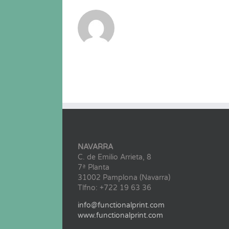
NAVARRA
C. de Emilio Arrieta, 8
7ª Planta
31002 Pamplona (Navarra)
Tlfno: +722 19 63 36
info@functionalprint.com
www.functionalprint.com