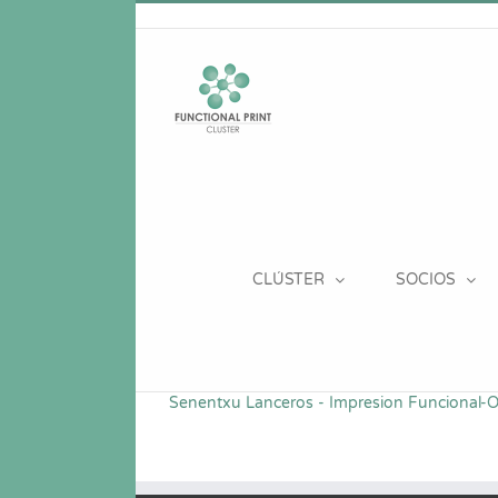
Saltar
al
contenido
CLÚSTER
SOCIOS
Senentxu Lanceros - Impresion Funcional-