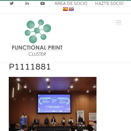
Saltar
ÁREA DE SOCIO
HAZTE SOCIO
al
contenido
P1111881