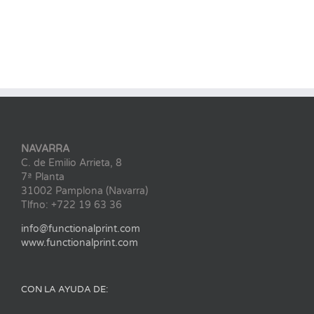
NAVARRA
C. de Emilio Arrieta, 8
7ª Planta
31002 Pamplona (Navarra)
Tlfno: +722 19 63 36
info@functionalprint.com
www.functionalprint.com
CON LA AYUDA DE: