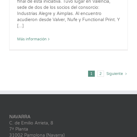
final de esta iniciativa. Tuvo lugar en Valencia,
sede de dos de los socios del consorcio:
Industrias Alegre y Aimplas. Al encuentro
acudieron desde Valver, Nufe y Functional Print. Y
[...]
Más información
1
2
Siguiente
NAVARRA
C. de Emilio Arrieta, 8
7ª Planta
31002 Pamplona (Navarra)