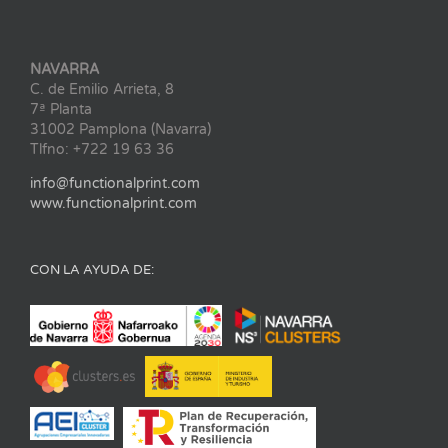
NAVARRA
C. de Emilio Arrieta, 8
7ª Planta
31002 Pamplona (Navarra)
Tlfno: +722 19 63 36
info@functionalprint.com
www.functionalprint.com
CON LA AYUDA DE: