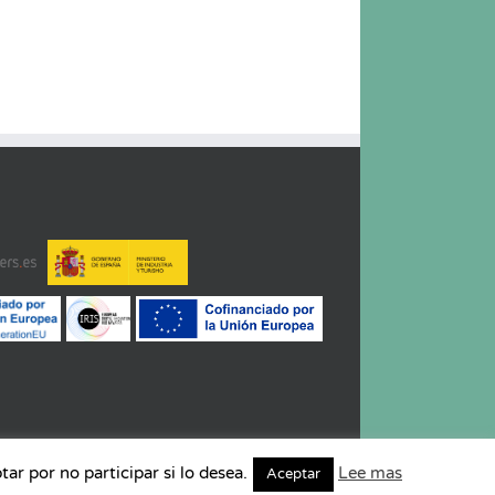
r por no participar si lo desea.
Lee mas
Aceptar