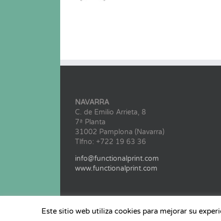
NAVARRA
C. de Emilio Arrieta, 8
7ª Planta
31002 Pamplona (Navarra)
Tlfno: +722 19 63 36
info@functionalprint.com
www.functionalprint.com
Este sitio web utiliza cookies para mejorar su exper