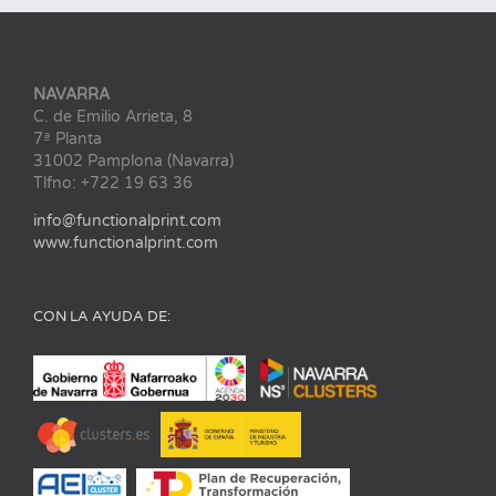
NAVARRA
C. de Emilio Arrieta, 8
7ª Planta
31002 Pamplona (Navarra)
Tlfno: +722 19 63 36
info@functionalprint.com
www.functionalprint.com
CON LA AYUDA DE: