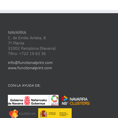
NAVARRA
C. de Emilio Arrieta, 8
7ª Planta
31002 Pamplona (Navarra)
Tlfno: +722 19 63 36
info@functionalprint.com
www.functionalprint.com
CON LA AYUDA DE: