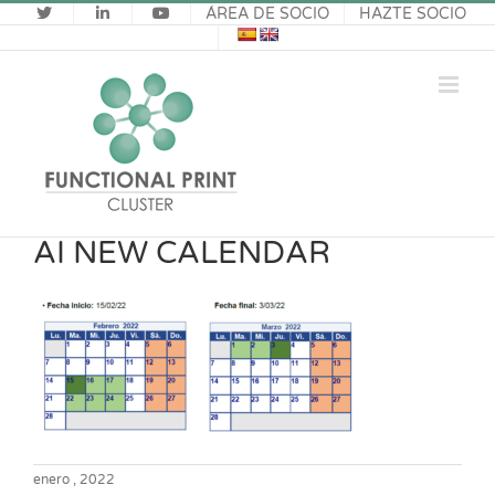
Saltar
ÁREA DE SOCIO
HAZTE SOCIO
al
contenido
AI NEW CALENDAR
enero , 2022