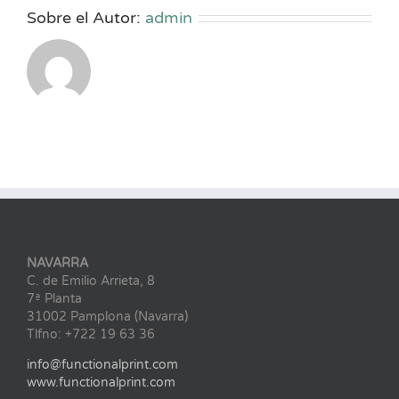
Sobre el Autor:
admin
NAVARRA
C. de Emilio Arrieta, 8
7ª Planta
31002 Pamplona (Navarra)
Tlfno: +722 19 63 36
info@functionalprint.com
www.functionalprint.com