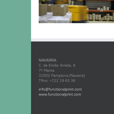
NAVARRA
C. de Emilio Arrieta, 8
7ª Planta
31002 Pamplona (Navarra)
Tlfno: +722 19 63 36
info@functionalprint.com
www.functionalprint.com