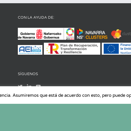
CON LA AYUDA DE:
SÍGUENOS
iencia. Asumiremos que está de acuerdo con esto, pero puede opta
los derechos reservados |
Aviso Legal
|
Política de Protección de datos
|
Polític