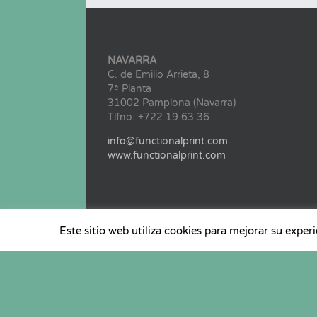
NAVARRA
C. de Emilio Arrieta, 8
7ª Planta
31002 Pamplona (Navarra)
Tlfno: +722 19 63 36
info@functionalprint.com
www.functionalprint.com
Este sitio web utiliza cookies para mejorar su exper
@ Copyright 2022 Clúster Functional Print | Todos 