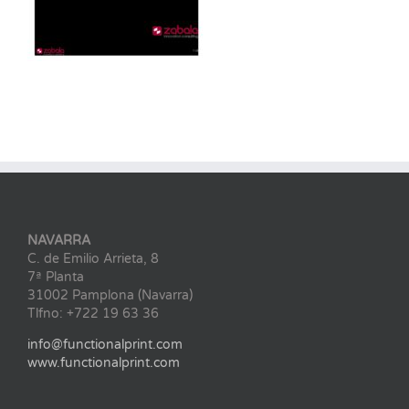
NAVARRA
C. de Emilio Arrieta, 8
7ª Planta
31002 Pamplona (Navarra)
Tlfno: +722 19 63 36
info@functionalprint.com
www.functionalprint.com