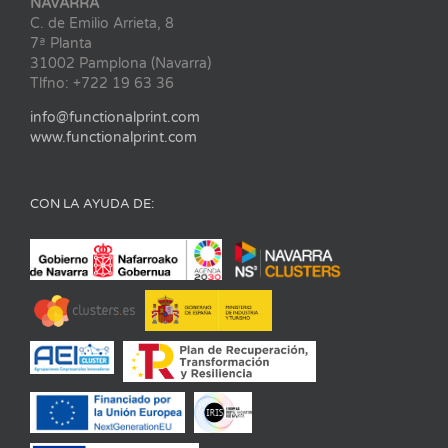
NAVARRA
C. de Emilio Arrieta, 8
7ª Planta
31002 Pamplona (Navarra)
Tlfno: +722 19 63 36
info@functionalprint.com
www.functionalprint.com
CON LA AYUDA DE: