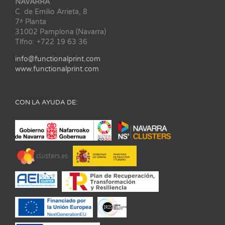
NAVARRA
C. de Emilio Arrieta, 8
7ª Planta
31002 Pamplona (Navarra)
Tlfno: +722 19 63 36
info@functionalprint.com
www.functionalprint.com
CON LA AYUDA DE: