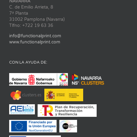
NAVARRA
C. de Emilio Arrieta, 8
7ª Planta
31002 Pamplona (Navarra)
Tlfno: +722 19 63 36
info@functionalprint.com
www.functionalprint.com
CON LA AYUDA DE: