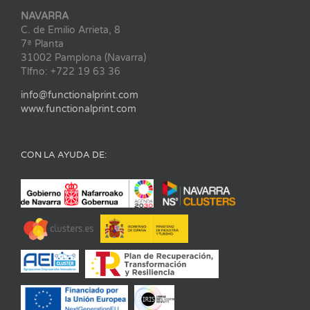
NAVARRA
C. de Emilio Arrieta, 8
7ª Planta
31002 Pamplona (Navarra)
Tlfno: +722 19 63 36
info@functionalprint.com
www.functionalprint.com
CON LA AYUDA DE: