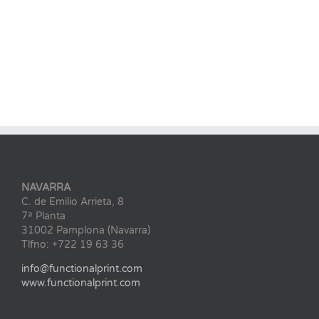
NAVARRA
C. de Emilio Arrieta, 8
7ª Planta
31002 Pamplona (Navarra)
Tlfno: +722 19 63 36
info@functionalprint.com
www.functionalprint.com