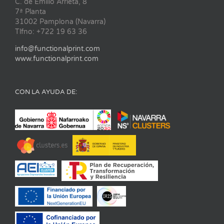
C. de Emilio Arrieta, 8
7ª Planta
31002 Pamplona (Navarra)
Tlfno: +722 19 63 36
info@functionalprint.com
www.functionalprint.com
CON LA AYUDA DE: