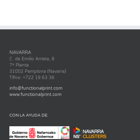
NAVARRA
C. de Emilio Arrieta, 8
7ª Planta
31002 Pamplona (Navarra)
Tlfno: +722 19 63 36
info@functionalprint.com
www.functionalprint.com
CON LA AYUDA DE: