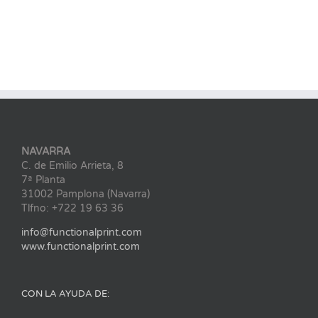
NAVARRA
C. de Emilio Arrieta, 8
7ª Planta
31002 Pamplona (Navarra)
Tlfno: +722 19 63 36
info@functionalprint.com
www.functionalprint.com
CON LA AYUDA DE: