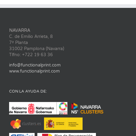
NAVARRA
C. de Emilio Arrieta, 8
7ª Planta
31002 Pamplona (Navarra)
Tlfno: +722 19 63 36
info@functionalprint.com
www.functionalprint.com
CON LA AYUDA DE: