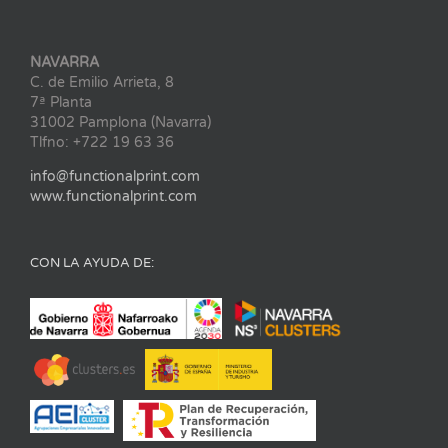
NAVARRA
C. de Emilio Arrieta, 8
7ª Planta
31002 Pamplona (Navarra)
Tlfno: +722 19 63 36
info@functionalprint.com
www.functionalprint.com
CON LA AYUDA DE: