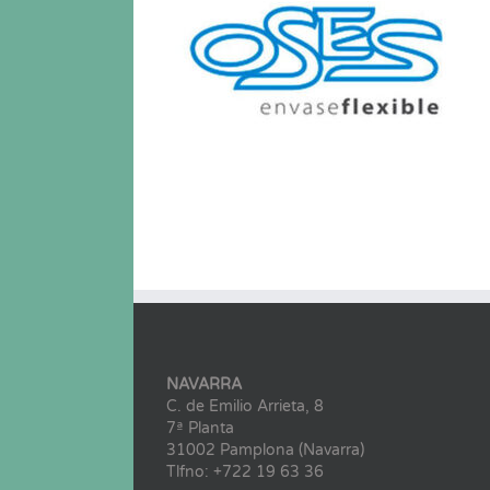
NAVARRA
C. de Emilio Arrieta, 8
7ª Planta
31002 Pamplona (Navarra)
Tlfno: +722 19 63 36