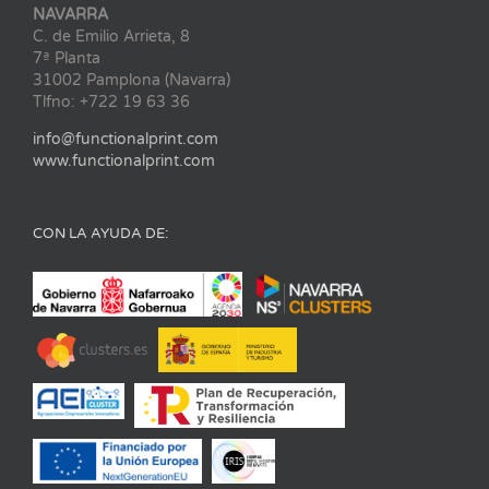
NAVARRA
C. de Emilio Arrieta, 8
7ª Planta
31002 Pamplona (Navarra)
Tlfno: +722 19 63 36
info@functionalprint.com
www.functionalprint.com
CON LA AYUDA DE: