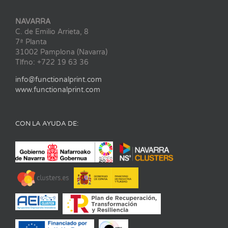
NAVARRA
C. de Emilio Arrieta, 8
7ª Planta
31002 Pamplona (Navarra)
Tlfno: +722 19 63 36
info@functionalprint.com
www.functionalprint.com
CON LA AYUDA DE: