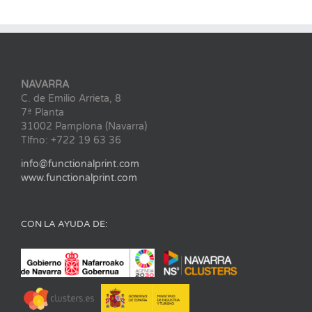
NAVARRA
C. de Emilio Arrieta, 8
7ª Planta
31002 Pamplona (Navarra)
Tlfno: +722 19 63 36
info@functionalprint.com
www.functionalprint.com
CON LA AYUDA DE: