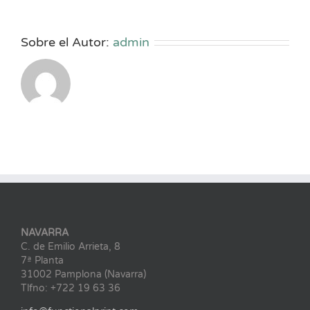
Sobre el Autor:
admin
NAVARRA
C. de Emilio Arrieta, 8
7ª Planta
31002 Pamplona (Navarra)
Tlfno: +722 19 63 36