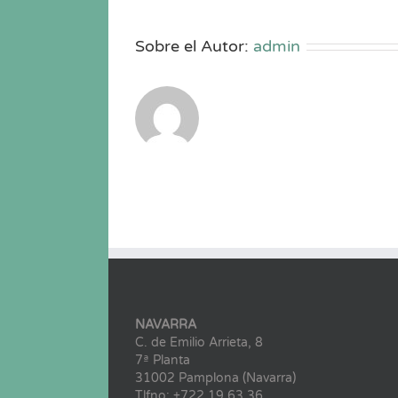
Sobre el Autor:
admin
NAVARRA
C. de Emilio Arrieta, 8
7ª Planta
31002 Pamplona (Navarra)
Tlfno: +722 19 63 36