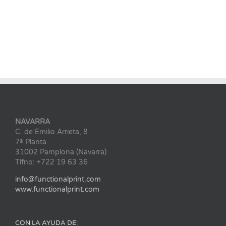
NAVARRA
C. de Emilio Arrieta, 8
7ª Planta
31002 Pamplona (Navarra)
Tlfno: +722 19 63 36
info@functionalprint.com
www.functionalprint.com
CON LA AYUDA DE: