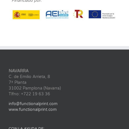
Financiado por:
NAVARRA
C. de Emilio Arrieta, 8
7ª Planta
31002 Pamplona (Navarra)
Tlfno: +722 19 63 36
info@functionalprint.com
www.functionalprint.com
CON LA AYUDA DE: