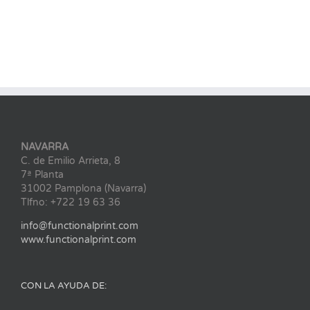
NAVARRA
C. de Emilio Arrieta, 8
7ª Planta
31002 Pamplona (Navarra)
Tlfno: +722 19 63 36
info@functionalprint.com
www.functionalprint.com
CON LA AYUDA DE: