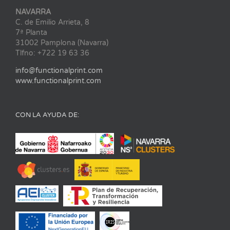
NAVARRA
C. de Emilio Arrieta, 8
7ª Planta
31002 Pamplona (Navarra)
Tlfno: +722 19 63 36
info@functionalprint.com
www.functionalprint.com
CON LA AYUDA DE: