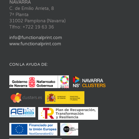
NAVARRA
C. de Emilio Arrieta, 8
7ª Planta
31002 Pamplona (Navarra)
Tlfno: +722 19 63 36
info@functionalprint.com
www.functionalprint.com
CON LA AYUDA DE: