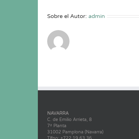
Sobre el Autor:
admin
NAVARRA
C. de Emilio Arrieta, 8
7ª Planta
31002 Pamplona (Navarra)
Tlfno: +722 19 63 36