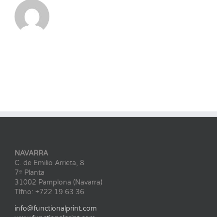
NAVARRA
C. de Emilio Arrieta, 8
7ª Planta
31002 Pamplona (Navarra)
Tlfno: +722 19 63 36
info@functionalprint.com