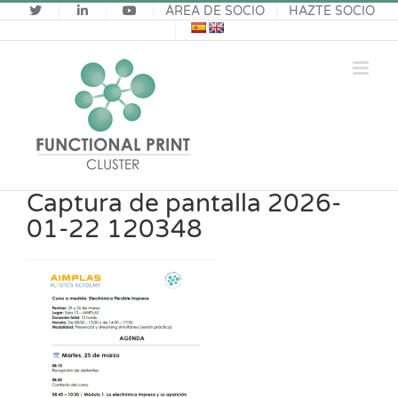
Saltar
ÁREA DE SOCIO
HAZTE SOCIO
al
contenido
Captura de pantalla 2026-
01-22 120348