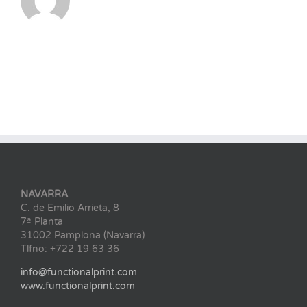
NAVARRA
C. de Emilio Arrieta, 8
7ª Planta
31002 Pamplona (Navarra)
Tlfno: +722 19 63 36
info@functionalprint.com
www.functionalprint.com