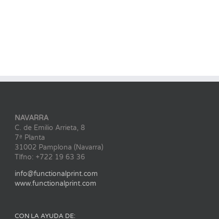
NAVARRA
C. de Emilio Arrieta, 8
7ª Planta
31002 Pamplona (Navarra)
Tlfno: +722 19 63 36
info@functionalprint.com
www.functionalprint.com
CON LA AYUDA DE: