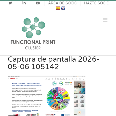
Saltar
ÁREA DE SOCIO
HAZTE SOCIO
al
contenido
Captura de pantalla 2026-
05-06 105142