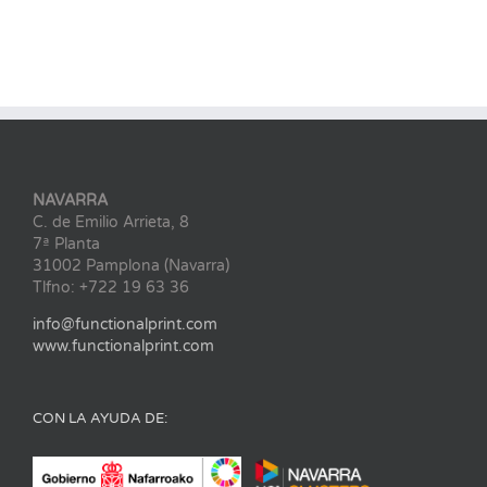
NAVARRA
C. de Emilio Arrieta, 8
7ª Planta
31002 Pamplona (Navarra)
Tlfno: +722 19 63 36
info@functionalprint.com
www.functionalprint.com
CON LA AYUDA DE: