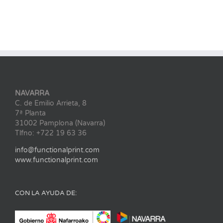
NAVARRA
C. de Emilio Arrieta, 8
7ª Planta
31002 Pamplona (Navarra)
Tlfno: +722 19 63 36
info@functionalprint.com
www.functionalprint.com
CON LA AYUDA DE: