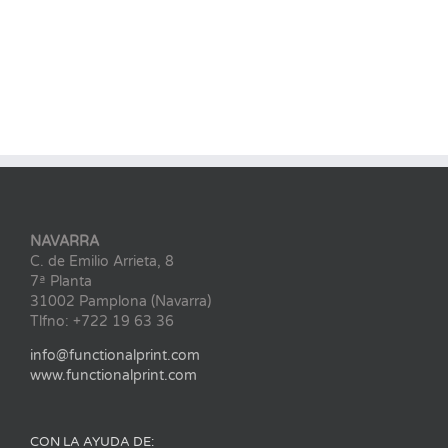
NAVARRA
C. de Emilio Arrieta, 8
7ª Planta
31002 Pamplona (Navarra)
Tlfno: +722 19 63 36
info@functionalprint.com
www.functionalprint.com
CON LA AYUDA DE: