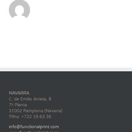
NAVARRA
C. de Emilio Arrieta, 8
7ª Planta
31002 Pamplona (Navarra)
Tlfno: +722 19 63 36
info@functionalprint.com