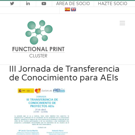
Saltar
ÁREA DE SOCIO
HAZTE SOCIO
al
contenido
III Jornada de Transferencia
de Conocimiento para AEIs