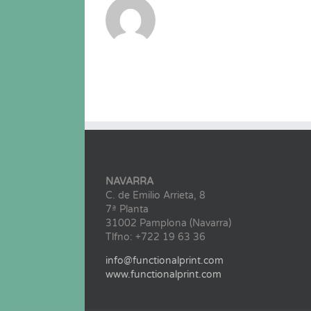
NAVARRA
C. de Emilio Arrieta, 8
7ª Planta
31002 Pamplona (Navarra)
Tlfno: +722 19 63 36
info@functionalprint.com
www.functionalprint.com