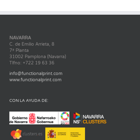
NAVARRA
C. de Emilio Arrieta, 8
7ª Planta
31002 Pamplona (Navarra)
Tlfno: +722 19 63 36
info@functionalprint.com
www.functionalprint.com
CON LA AYUDA DE: