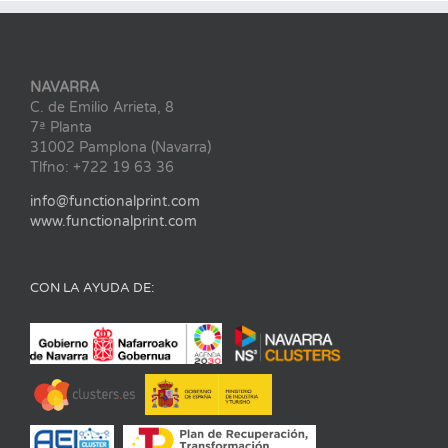
NAVARRA
C. de Emilio Arrieta, 8
7ª Planta
31002 Pamplona (Navarra)
Tlfno: +722 19 63 36
info@functionalprint.com
www.functionalprint.com
CON LA AYUDA DE: