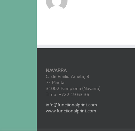
NAVARRA
C. de Emilio Arrieta, 8
7ª Planta
31002 Pamplona (Navarra)
Tlfno: +722 19 63 36
info@functionalprint.com
www.functionalprint.com