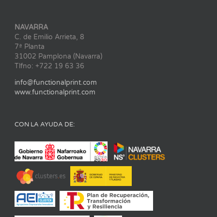
NAVARRA
C. de Emilio Arrieta, 8
7ª Planta
31002 Pamplona (Navarra)
Tlfno: +722 19 63 36
info@functionalprint.com
www.functionalprint.com
CON LA AYUDA DE: