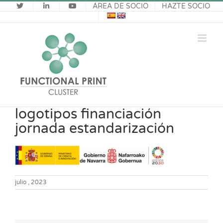
Saltar
ÁREA DE SOCIO
HAZTE SOCIO
al
contenido
logotipos financiación
jornada estandarización
julio , 2023